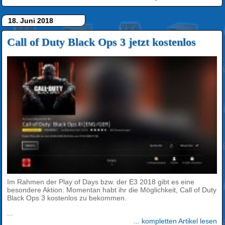
18. Juni 2018
Call of Duty Black Ops 3 jetzt kostenlos
Im Rahmen der Play of Days bzw. der E3 2018 gibt es eine
besondere Aktion. Momentan habt ihr die Möglichkeit, Call of Duty
Black Ops 3 kostenlos zu bekommen.
...
... kompletten Artikel lesen